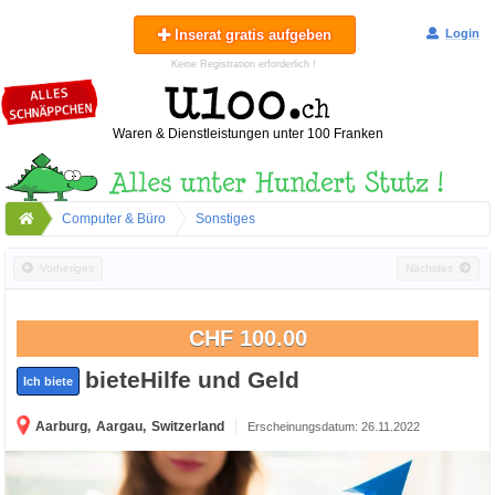
Inserat gratis aufgeben
Login
Keine Registration erforderlich !
Waren & Dienstleistungen unter 100 Franken
Computer & Büro
Sonstiges
Vorheriges
Nächstes
CHF 100.00
bieteHilfe und Geld
Ich biete
Aarburg,
Aargau,
Switzerland
Erscheinungsdatum: 26.11.2022