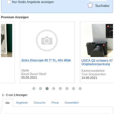
Nur Gratis Angebote anzeigen
Suchabo
Premium Anzeigen
Zeiss Diascope 85 T* FL, 40x Wide
-
LEICA Q2 schwarz 47,
Originalverpackung
Optik
Kamerazubehör
Basel Basel-Stadt
Trun Graubünden
05.05.2021
14.06.2021
1 - 2 von 2 Anzeigen
Angebote
Gesuche
Privat
Gewerblich
Alle