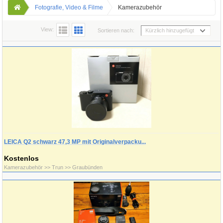
Fotografie, Video & Filme
Kamerazubehör
View:
Sortieren nach:
Kürzlich hinzugefügt
LEICA Q2 schwarz 47,3 MP mit Originalverpacku...
Kostenlos
Kamerazubehör >> Trun >> Graubünden