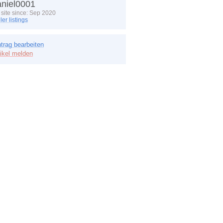
aniel0001
site since: Sep 2020
ler listings
ntrag bearbeiten
tikel melden