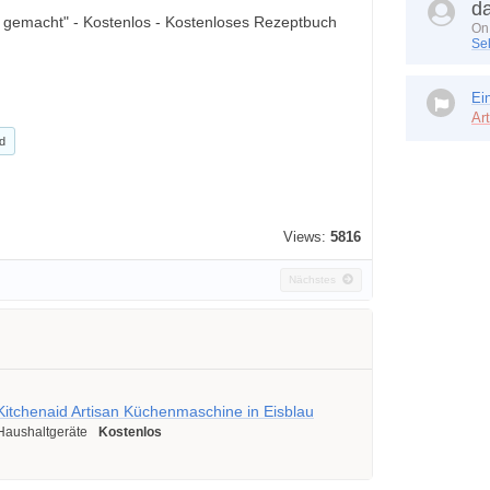
d
 gemacht" - Kostenlos - Kostenloses Rezeptbuch
On 
Sel
Ei
Ar
d
Views:
5816
Nächstes
Kitchenaid Artisan Küchenmaschine in Eisblau
Haushaltgeräte
Kostenlos