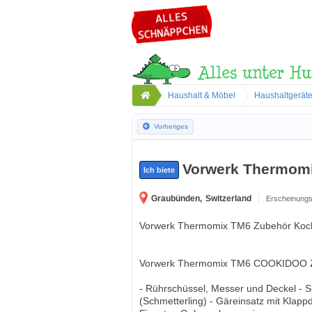
Haushalt & Möbel
Haushaltgerät
Vorheriges
Vorwerk Thermom
Ich biete
Graubünden,
Switzerland
Erscheinungs
Vorwerk Thermomix TM6 Zubehör Koc
Vorwerk Thermomix TM6 COOKIDOO 
- Rührschüssel, Messer und Deckel - Sp
(Schmetterling) - Gäreinsatz mit Klap