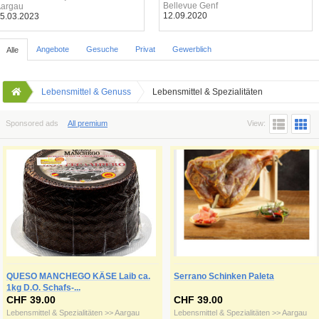
Bellevue Genf
argau
12.09.2020
5.03.2023
Angebote
Gesuche
Privat
Gewerblich
Alle
Lebensmittel & Genuss
Lebensmittel & Spezialitäten
Sponsored ads
All premium
View:
QUESO MANCHEGO KÄSE Laib ca.
Serrano Schinken Paleta
1kg D.O. Schafs-...
CHF 39.00
CHF 39.00
Lebensmittel & Spezialitäten >> Aargau
Lebensmittel & Spezialitäten >> Aargau