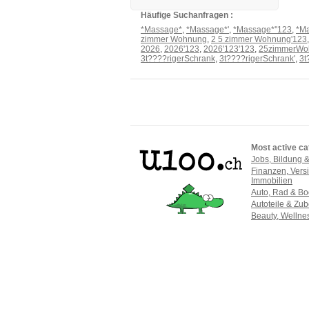
Häufige Suchanfragen :
*Massage*
,
*Massage*'
,
*Massage*''123
,
*Ma
zimmer Wohnung
,
2 5 zimmer Wohnung'123
2026
,
2026'123
,
2026'123'123
,
25zimmerWo
3t????rigerSchrank
,
3t????rigerSchrank'
,
3t
Most active ca
Jobs, Bildung 
Finanzen, Vers
Immobilien
Auto, Rad & Bo
Autoteile & Zu
Beauty, Welln