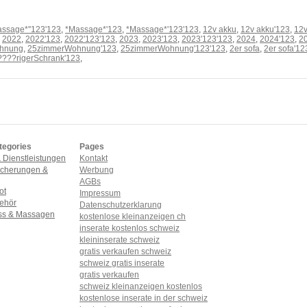
ssage*''123'123
,
*Massage*'123
,
*Massage*'123'123
,
12v akku
,
12v akku'123
,
12
,
2022
,
2022'123
,
2022'123'123
,
2023
,
2023'123
,
2023'123'123
,
2024
,
2024'123
,
2
hnung
,
25zimmerWohnung'123
,
25zimmerWohnung'123'123
,
2er sofa
,
2er sofa'12
????rigerSchrank'123
,
tegories
Pages
& Dienstleistungen
Kontakt
icherungen &
Werbung
AGBs
ot
Impressum
behör
Datenschutzerklarung
ess & Massagen
kostenlose kleinanzeigen ch
inserate kostenlos schweiz
kleininserate schweiz
gratis verkaufen schweiz
schweiz gratis inserate
gratis verkaufen
schweiz kleinanzeigen kostenlos
kostenlose inserate in der schweiz