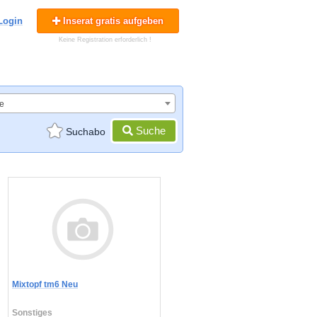
Login
Inserat gratis aufgeben
Keine Registration erforderlich !
e
Suche
Suchabo
Mixtopf tm6 Neu
Sonstiges