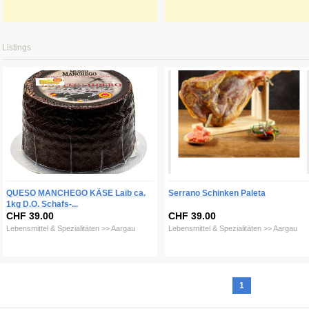
Listings
QUESO MANCHEGO KÄSE Laib ca.
Serrano Schinken Paleta
1kg D.O. Schafs-...
CHF 39.00
CHF 39.00
Lebensmittel & Spezialitäten >> Aargau
Lebensmittel & Spezialitäten >> Aargau
1