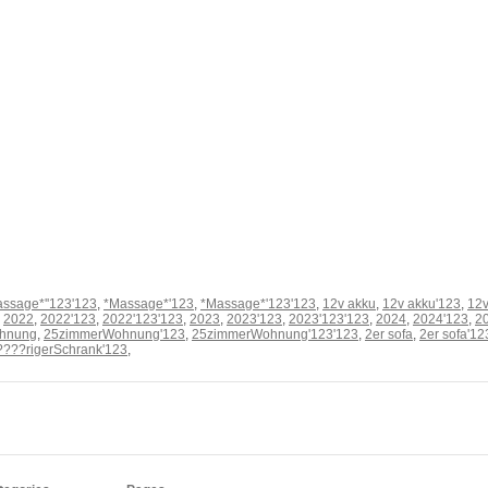
ssage*''123'123
,
*Massage*'123
,
*Massage*'123'123
,
12v akku
,
12v akku'123
,
12
,
2022
,
2022'123
,
2022'123'123
,
2023
,
2023'123
,
2023'123'123
,
2024
,
2024'123
,
2
hnung
,
25zimmerWohnung'123
,
25zimmerWohnung'123'123
,
2er sofa
,
2er sofa'12
????rigerSchrank'123
,