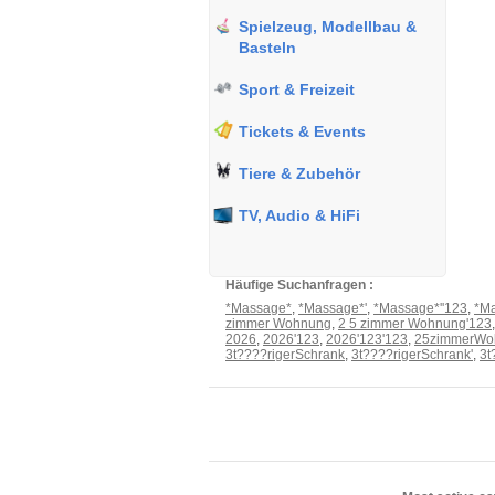
Spielzeug, Modellbau &
Basteln
Sport & Freizeit
Tickets & Events
Tiere & Zubehör
TV, Audio & HiFi
Häufige Suchanfragen :
*Massage*
,
*Massage*'
,
*Massage*''123
,
*Ma
zimmer Wohnung
,
2 5 zimmer Wohnung'123
2026
,
2026'123
,
2026'123'123
,
25zimmerWo
3t????rigerSchrank
,
3t????rigerSchrank'
,
3t