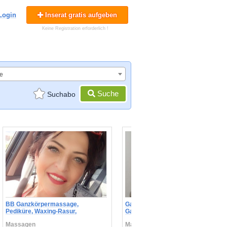
Login
Inserat gratis aufgeben
Keine Registration erforderlich !
e
Suche
Suchabo
BB Ganzkörpermassage,
Ganzkörpermassage, Pediküre &
Pediküre, Waxing-Rasur,
Ganzkörperwaxing.
Ganzkörperpeeling.
Massagen
Massagen