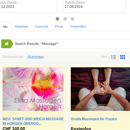
rich Zürich
Zürich Zürich
.12.2023
17.06.2024
Angebote
Gesuche
Privat
Gewerblich
Alle
Search Results: *Massage*'
Sponsored ads
All premium
View:
NEU: SANFT UND WEICH MASSAGE
Gratis Massagen für Frauen
IN HORGEN OBERDO...
CHF 100.00
Kostenlos