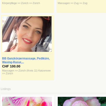
Körperpflege >> Zürich >> Zürich
Massagen >> Zug >> Zug
BB Ganzkörpermassage, Pediküre,
Waxing-Rasur,...
CHF 100.00
Massagen >> Zürich (Kreis 11) Katzensee
>> Zürich
Listings