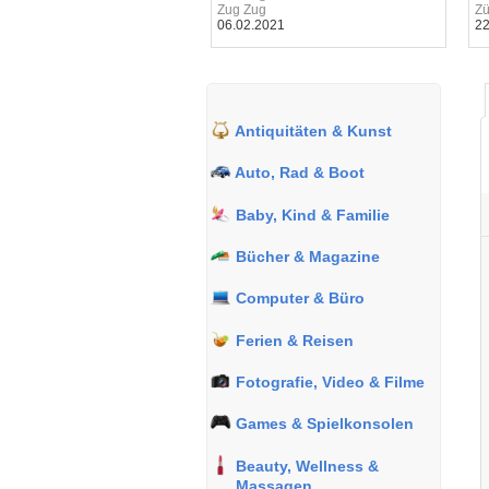
thur Zürich
Zug Zug
Zü
.2024
06.02.2021
22
Antiquitäten & Kunst
Auto, Rad & Boot
Baby, Kind & Familie
Bücher & Magazine
Computer & Büro
Ferien & Reisen
Fotografie, Video & Filme
Games & Spielkonsolen
Beauty, Wellness &
Massagen