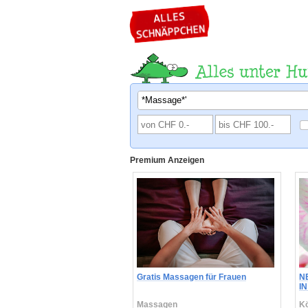
Premium Anzeigen
IMMER WIEDER DAS BESTE
Gratis Massagen für Frauen
N
AGE IN WINTERTHUR
I
rpflege
Massagen
Kö