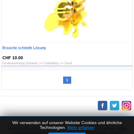
Brauche schnelle Lösung
CHF 10.00
Ferienwohnung Schweiz >> Chambésy >> Genf
1
Wir verwenden auf unserer Website Cookies und ähnliche
Kontakt
Werbung
AGBs
Impressum
Datenschutzerklarung
kostenlose
Technologien.
Mehr erfahren
kleinanzeigen ch
inserate kostenlos schweiz
kleininserate schweiz
gratis
verkaufen schweiz
schweiz gratis inserate
gratis verkaufen
schweiz